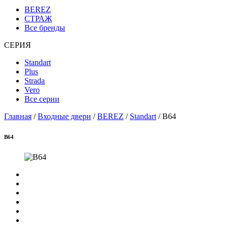
BEREZ
СТРАЖ
Все бренды
СЕРИЯ
Standart
Plus
Strada
Vero
Все серии
Главная
/
Входные двери
/
BEREZ
/
Standart
/ B64
B64