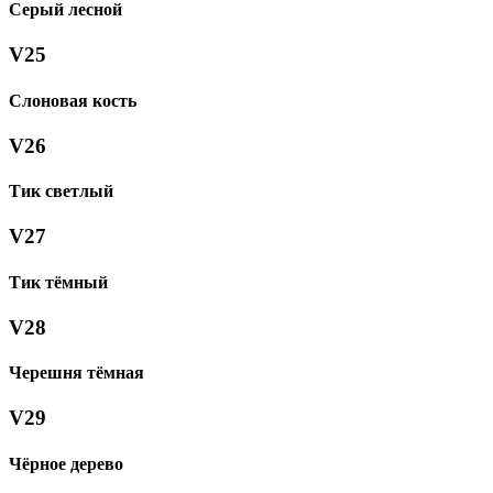
Серый лесной
V25
Слоновая кость
V26
Тик светлый
V27
Тик тёмный
V28
Черешня тёмная
V29
Чёрное дерево