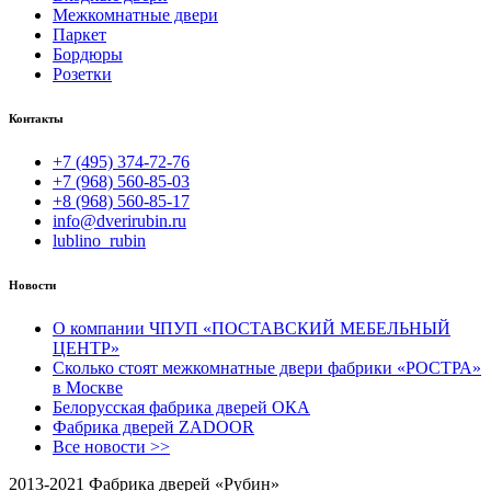
Межкомнатные двери
Паркет
Бордюры
Розетки
Контакты
+7 (495) 374-72-76
+7 (968) 560-85-03
+8 (968) 560-85-17
info@dverirubin.ru
lublino_rubin
Новости
О компании ЧПУП «ПОСТАВСКИЙ МЕБЕЛЬНЫЙ
ЦЕНТР»
Сколько стоят межкомнатные двери фабрики «РОСТРА»
в Москве
Белорусская фабрика дверей ОКА
Фабрика дверей ZADOOR
Все новости >>
2013-2021 Фабрика дверей «Рубин»