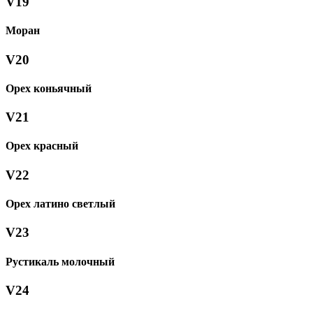
V19
Моран
V20
Орех коньячный
V21
Орех красный
V22
Орех латино светлый
V23
Рустикаль молочный
V24