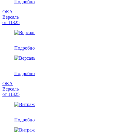
Подробно
ОКА
Версаль
от
11325
Подробно
Подробно
ОКА
Версаль
от
11325
Подробно