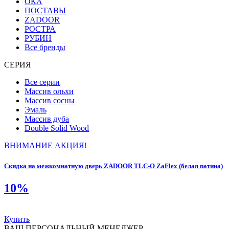
ОКА
ПОСТАВЫ
ZADOOR
РОСТРА
РУБИН
Все бренды
СЕРИЯ
Все серии
Массив ольхи
Массив сосны
Эмаль
Массив дуба
Double Solid Wood
ВНИМАНИЕ АКЦИЯ!
Скидка на межкомнатную дверь ZADOOR TLC-O ZaFlex (белая патина)
10%
Купить
ВАШ ПЕРСОНАЛЬНЫЙ МЕНЕДЖЕР